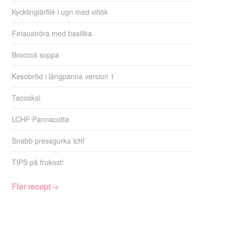
Kycklinglårfilé i ugn med vitlök
Fetaoströra med basilika
Broccoli soppa
Kesobröd i långpanna version 1
Tacoskal
LCHF Pannacotta
Snabb pressgurka lchf
TIPS på frukost!
Fler recept