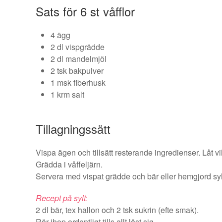
Sats för 6 st våfflor
4 ägg
2 dl vispgrädde
2 dl mandelmjöl
2 tsk bakpulver
1 msk fiberhusk
1 krm salt
Tillagningssätt
Vispa ägen och tillsätt resterande ingredienser. Låt vi
Grädda i våffeljärn.
Servera med vispat grädde och bär eller hemgjord syl
Recept på sylt:
2 dl bär, tex hallon och 2 tsk sukrin (efte smak).
Rör ihop ordentligt tills allt löst sig.