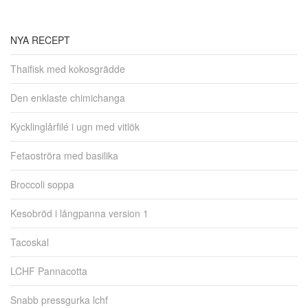
NYA RECEPT
Thaifisk med kokosgrädde
Den enklaste chimichanga
Kycklinglårfilé i ugn med vitlök
Fetaoströra med basilika
Broccoli soppa
Kesobröd i långpanna version 1
Tacoskal
LCHF Pannacotta
Snabb pressgurka lchf