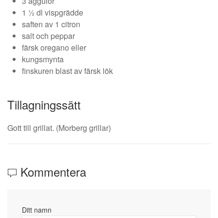
3 äggulor
1 ½ dl vispgrädde
saften av 1 citron
salt och peppar
färsk oregano eller
kungsmynta
finskuren blast av färsk lök
Tillagningssätt
Gott till grillat. (Morberg grillar)
Kommentera
Ditt namn